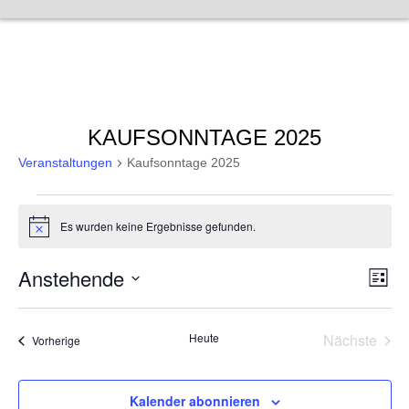
Zum
Inhalt
springen
KAUFSONNTAGE 2025
Veranstaltungen
Kaufsonntage 2025
Veranstaltungen
Es wurden keine Ergebnisse gefunden.
H
i
n
A
Anstehende
V
w
L
e
e
i
D
n
i
s
r
a
s
t
t
s
a
Heute
Nächste
Veranstaltungen
Vorherige
e
u
n
Veransta
m
i
s
w
t
c
Kalender abonnieren
ä