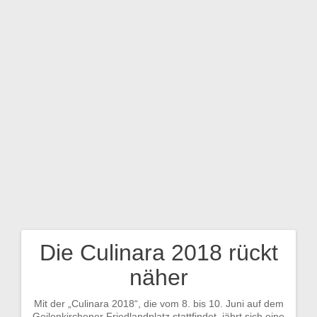
Zum
Inhalt
springen
Die Culinara 2018 rückt
Beitragsnavigation
näher
Mit der „Culinara 2018“, die vom 8. bis 10. Juni auf dem
Geilenkirchener Friedlandplatz stattfindet, jährt sich eine