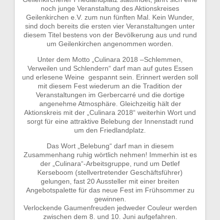
noch junge Veranstaltung des Aktionskreises
Geilenkirchen e.V. zum nun fünften Mal. Kein Wunder,
sind doch bereits die ersten vier Veranstaltungen unter
diesem Titel bestens von der Bevölkerung aus und rund
um Geilenkirchen angenommen worden.
Unter dem Motto „Culinara 2018 –Schlemmen,
Verweilen und Schlendern“ darf man auf gutes Essen
und erlesene Weine gespannt sein. Erinnert werden soll
mit diesem Fest wiederum an die Tradition der
Veranstaltungen im Gerbercarré und die dortige
angenehme Atmosphäre. Gleichzeitig hält der
Aktionskreis mit der „Culinara 2018“ weiterhin Wort und
sorgt für eine attraktive Belebung der Innenstadt rund
um den Friedlandplatz.
Das Wort „Belebung“ darf man in diesem
Zusammenhang ruhig wörtlich nehmen! Immerhin ist es
der „Culinara“-Arbeitsgruppe, rund um Detlef
Kerseboom (stellvertretender Geschäftsführer)
gelungen, fast 20 Aussteller mit einer breiten
Angebotspalette für das neue Fest im Frühsommer zu
gewinnen.
Verlockende Gaumenfreuden jedweder Couleur werden
zwischen dem 8. und 10. Juni aufgefahren.