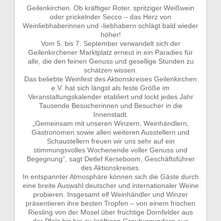
Geilenkirchen. Ob kräftiger Roter, spritziger Weißwein
oder prickelnder Secco – das Herz von
Weinliebhaberinnen und -liebhabern schlägt bald wieder
höher!
Vom 5. bis 7. September verwandelt sich der
Geilenkirchener Marktplatz erneut in ein Paradies für
alle, die den feinen Genuss und gesellige Stunden zu
schätzen wissen.
Das beliebte Weinfest des Aktionskreises Geilenkirchen
e.V. hat sich längst als feste Größe im
Veranstaltungskalender etabliert und lockt jedes Jahr
Tausende Besucherinnen und Besucher in die
Innenstadt.
„Gemeinsam mit unseren Winzern, Weinhändlern,
Gastronomen sowie allen weiteren Ausstellern und
Schaustellern freuen wir uns sehr auf ein
stimmungsvolles Wochenende voller Genuss und
Begegnung“, sagt Detlef Kerseboom, Geschäftsführer
des Aktionskreises.
In entspannter Atmosphäre können sich die Gäste durch
eine breite Auswahl deutscher und internationaler Weine
probieren. Insgesamt elf Weinhändler und Winzer
präsentieren ihre besten Tropfen – von einem frischen
Riesling von der Mosel über fruchtige Dornfelder aus
der Pfalz bis hin zu kräftigen Grauburgundern aus