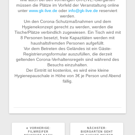
müssen die Plätze im Vorfeld der Veranstaltung online
unter
www.gk-live.de
oder
info@gk-live.de
reserviert
werden.
Um den Corona-Schutzmaßnahmen und dem
Hygienekonzept gerecht zu werden, werden die
Tische/Plätze verbindlich zugewiesen. Ein Tisch wird mit
8 Personen besetzt, freie Kapazitäten werden mit
haushaltsfremden Personen aufgefüllt.
Vor dem Betreten des Geländes ist ein Gäste-
Registrierungsformular auszufüllen, die derzeit
geltenden Corona-Verhaltensregeln sind während des
Besuchs einzuhalten.
Der Eintritt ist kostenlos, es wird eine kleine
Hygienepauschale in Höhe von 3€ je Person und Abend
fällig.
VORHERIGER
NÄCHSTER
VORHERIGE:
NÄCHSTER:
BEITRAG:
BEITRAG:
FILMREIFER
BIERGARTEN GEHT