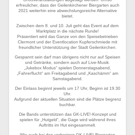
erfreulicher, dass der Geilenkirchener Biergarten auch
2021 weiterhin eine abwechslungsreiche Alternative
bietet.
Zwischen dem 8. und 10. Juli geht das Event auf dem
Marktplatz in die nächste Runde!
Präsentiert wird das Ganze von den Speisebetrieben
Clermont und der Eventlocation Kupferschmiede mit
freundlicher Unterstützung der Stadt Geilenkirchen.
Gespannt sein darf man übrigens nicht nur auf Speisen
und Getränke, sondern auch auf Live-Musik.
„Jukebox Modus“ spielen Donnerstagsabend,
„Fahrerflucht“ am Freitagabend und „Kaschämm“ am
Samstagabend.
Der Einlass beginnt jeweils um 17 Uhr, Beginn ist 19.30
Uhr.
Aufgrund der aktuellen Situation sind die Plätze begrenz
buchbar.
Die Bands unterstützen das GK-LIVE!-Konzept und
spielen für „Hutgeld“, die Gage wird während ihres
Auftritts im Hut eingesammelt.
Wie auch bei den vorherigen GK-LIVE!-Biergarten