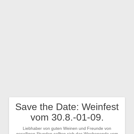
Zum
Inhalt
springen
Save the Date: Weinfest
Beitragsnavigation
vom 30.8.-01-09.
Liebhaber von guten Weinen und Freunde von
geselligen Stunden sollten sich das Wochenende vom