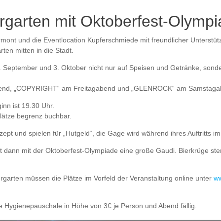
rgarten mit Oktoberfest-Olymp
rmont und die Eventlocation Kupferschmiede mit freundlicher Unterstüt
ten mitten in die Stadt.
 September und 3. Oktober nicht nur auf Speisen und Getränke, sonde
bend, „COPYRIGHT“ am Freitagabend und „GLENROCK“ am Samstaga
inn ist 19.30 Uhr.
Plätze begrenz buchbar.
pt und spielen für „Hutgeld“, die Gage wird während ihres Auftritts i
nt dann mit der Oktoberfest-Olympiade eine große Gaudi. Bierkrüge 
rgarten müssen die Plätze im Vorfeld der Veranstaltung online unter
ww
eine Hygienepauschale in Höhe von 3€ je Person und Abend fällig.